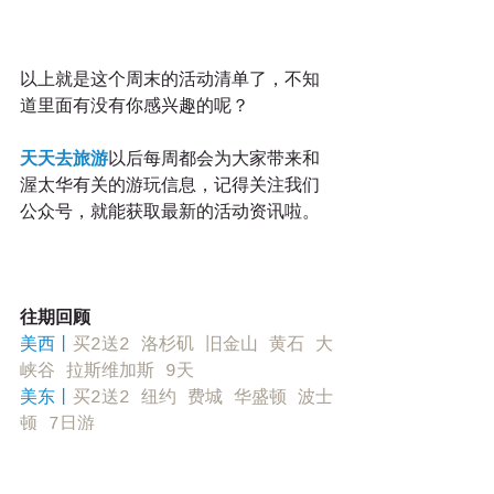
以上就是这个周末的活动清单了，不知
道里面有没有你感兴趣的呢？
天天去旅游
以后每周都会为大家带来和
渥太华有关的游玩信息，记得关注我们
公众号，就能获取最新的活动资讯啦。
往期回顾
美西丨
买2送2 洛杉矶 旧金山 黄石 大
峡谷 拉斯维加斯 9天
美东丨
买2送2 纽约 费城 华盛顿 波士
顿 7日游
黄石丨
冬日黄石5日团，体验大自然的冰
雪魔法