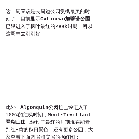
这一周应该是去周边公园赏枫最美的时
刻了，目前显示
Gatineau加蒂诺公园
已经进入了枫叶最红的Peak时期，所以
这周末去刚刚好。
此外，
Algonquin公园
也已经进入了
100%的红枫时期，
Mont-Tremblant
翠湖山庄
已经过了最红的时期现在能看
到红+黄的秋日景色。还有更多公园，大
家查看下面魁省和安省的枫红图：