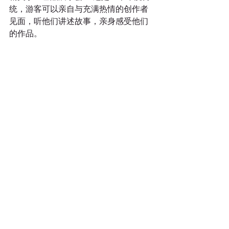
统，游客可以亲自与充满热情的创作者
见面，听他们讲述故事，亲身感受他们
的作品。
以上就是这个长周末的活动清单了，不
知道里面有没有你感兴趣的呢？
天天去旅游
以后每周都会为大家带来和
渥太华有关的游玩信息，记得关注我们
公众号，就能获取最新的活动信息啦。