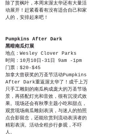
除了赏枫叶，本周末渥太华还有大量活
动展开！赶紧看看有没有适合自己和家
人的，安排起来吧！
Pumpkins After Dark
黑暗南瓜灯展
地点：Wesley Clover Parks
时间：10月10日-31日 9am -1pm
门票：$20-$45
加拿大曾获奖的万圣节活动Pumpkins 
After Dark重返渥太华了！成千上万
只手工雕刻的南瓜构成庞大的万圣节场
景，再搭配灯光和音效，很有沉浸式效
果。现场还会有秋季主题小吃和甜点，
观赏现场南瓜雕刻表演，与迷人的拍照
点合影留念，还能欣赏到流动表演者的
精彩表演。活动全程步行参观，不吓
人。