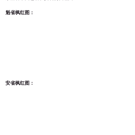
魁省枫红图：
安省枫红图：